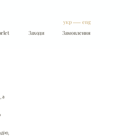
укр
eng
rlet
Заходи
Замовлення
 а 
 
дію, 