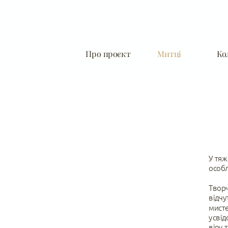
Про проєкт
Митці
Ко
У тяж
особл
Творч
відчу
мисте
усвід
віру 