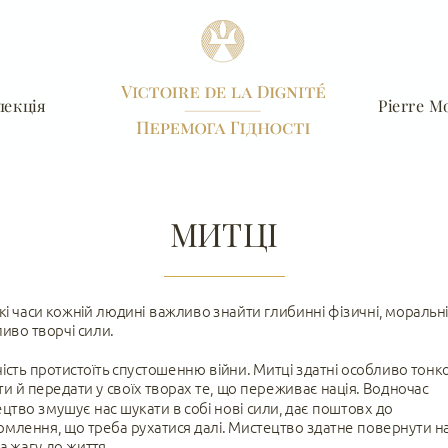
лекція
Pierre Mo
МИТЦІ
кі часи кожній людині важливо знайти глибинні фізичні, моральні,
иво творчі сили. 
ість протистоїть спустошенню війни. Митці здатні особливо тонко
ти й передати у своїх творах те, що переживає нація. Водночас 
цтво змушує нас шукати в собі нові сили, дає поштовх до 
омлення, що треба рухатися далі. Мистецтво здатне повернути на
та жагу до життя. 