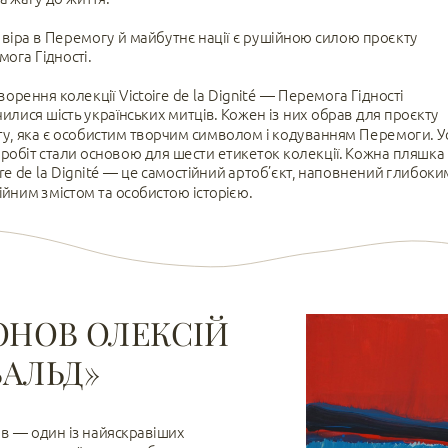
віра в Перемогу й майбутнє нації є рушійною силою проєкту 
ога Гідності. 
ворення колекції Victoire de la Dignité — Перемога Гідності 
илися шість українських митців. Кожен із них обрав для проєкту 
у, яка є особистим творчим символом і кодуванням Перемоги. Усі
 робіт стали основою для шести етикеток колекції. Кожна пляшка 
ire de la Dignité — це самостійний артоб’єкт, наповнений глибоким
йним змістом та особистою історією.
НОВ ОЛЕКСІЙ
АЛЬД»
 — один із найяскравіших 