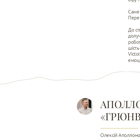
Саме 
Перем
До ст
долуч
робот
шість
Victo
емоці
АПОЛЛО
«ГРЮНВ
Олексій Аполлонов