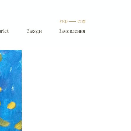
укр
eng
rlet
Заходи
Замовлення