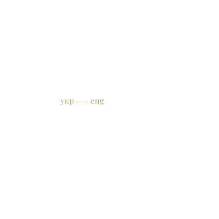
укр
eng